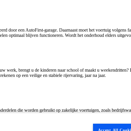
erd door een AutoFirst‑garage. Daarnaast moet het voertuig volgens f
n optimaal blijven functioneren. Wordt het onderhoud elders uitgevoer
aar uw werk, brengt u de kinderen naar school of maakt u weekendritten
ekenen op een veilige en stabiele rijervaring, jaar na jaar.
onderdelen die worden gebruikt op zakelijke voertuigen, zoals bedrijfswag
itieve of recreatieve activiteiten komen niet in aanmerking voor garant
uik, misbruik of onvoldoende onderhoud. Goed onderhoud blijft dus ess
Accept All Cooki