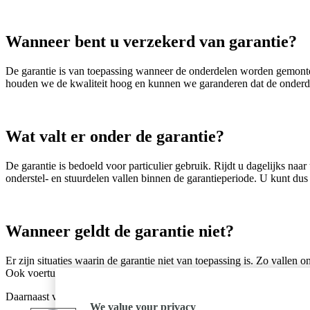
Wanneer bent u verzekerd van garantie?
De garantie is van toepassing wanneer de onderdelen worden gemonte
houden we de kwaliteit hoog en kunnen we garanderen dat de onderdele
Wat valt er onder de garantie?
De garantie is bedoeld voor particulier gebruik. Rijdt u dagelijks n
onderstel- en stuurdelen vallen binnen de garantieperiode. U kunt dus r
Wanneer geldt de garantie niet?
Er zijn situaties waarin de garantie niet van toepassing is. Zo vallen 
Ook voertuigen die worden ingezet voor rally’s, races of andere compet
Daarnaast vervalt de garantie wanneer er sprake is van verkeerd gebr
We value your privacy